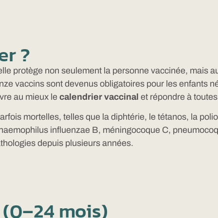
er ?
 : elle protège non seulement la personne vaccinée, mais 
 onze vaccins sont devenus obligatoires pour les enfants n
ivre au mieux le
calendrier vaccinal
et répondre à toutes
is mortelles, telles que la diphtérie, le tétanos, la poli
(haemophilus influenzae B, méningocoque C, pneumocoque)
pathologies depuis plusieurs années.
s (0–24 mois)