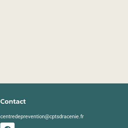
Contact
04 98 10 05 42
centredeprevention@cptsdracenie.fr